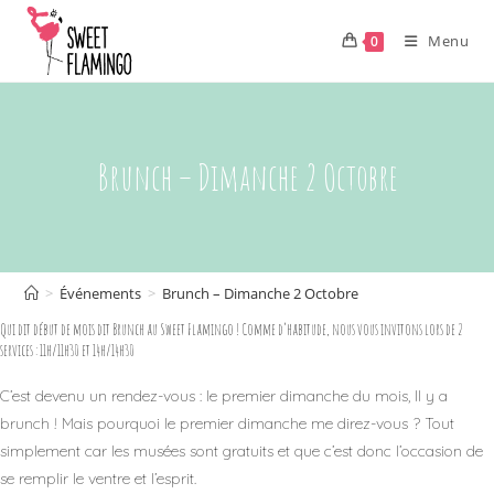
Skip
to
Menu
0
content
Brunch – Dimanche 2 Octobre
>
Événements
>
Brunch – Dimanche 2 Octobre
Qui dit début de mois dit Brunch au Sweet Flamingo ! Comme d’habitude, nous vous invitons lors de 2
services : 11h/11h30 et 14h/14h30
C’est devenu un rendez-vous : le premier dimanche du mois, Il y a
brunch ! Mais pourquoi le premier dimanche me direz-vous ? Tout
simplement car les musées sont gratuits et que c’est donc l’occasion de
se remplir le ventre et l’esprit.