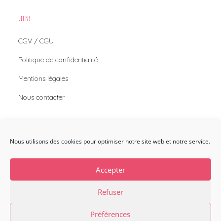
Liens
CGV / CGU
Politique de confidentialité
Mentions légales
Nous contacter
Nous Contacter
Nous utilisons des cookies pour optimiser notre site web et notre service.
Envie de nous contacter ?
Nous contacter
Accepter
Refuser
Préférences