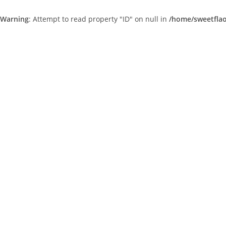
Warning
: Attempt to read property "ID" on null in
/home/sweetfla
Skip
to
content