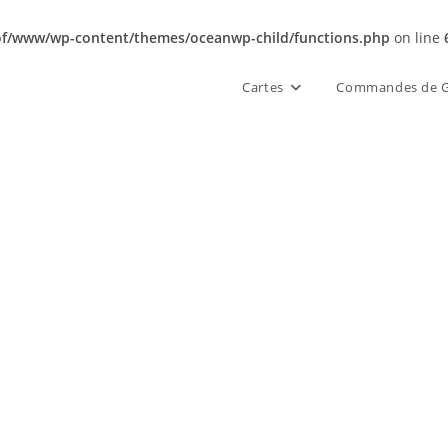
of/www/wp-content/themes/oceanwp-child/functions.php
on line
Cartes
Commandes de G