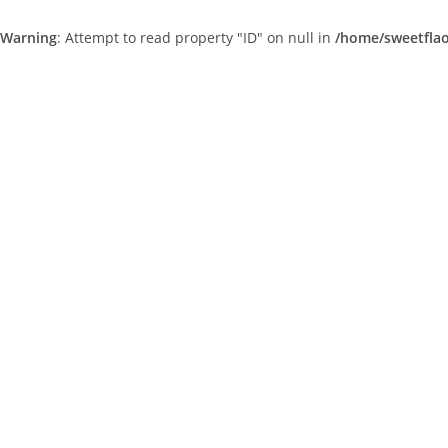
Warning
: Attempt to read property "ID" on null in
/home/sweetfla
Skip
to
content