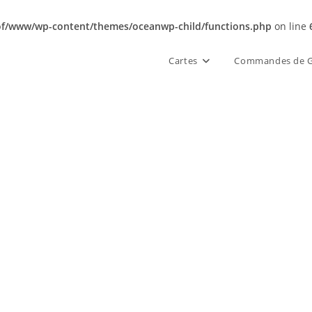
of/www/wp-content/themes/oceanwp-child/functions.php
on line
Cartes
Commandes de G