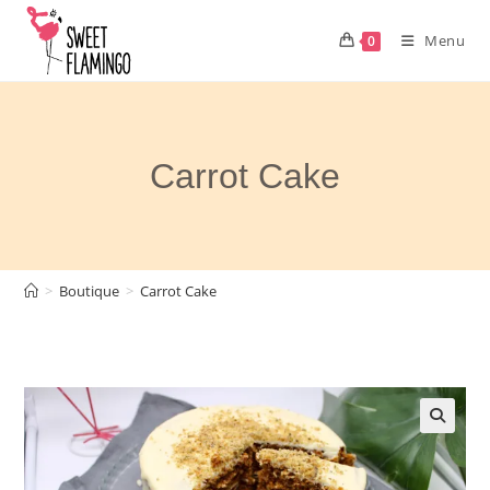
Skip
to
Menu
0
content
Carrot Cake
>
Boutique
>
Carrot Cake
🔍