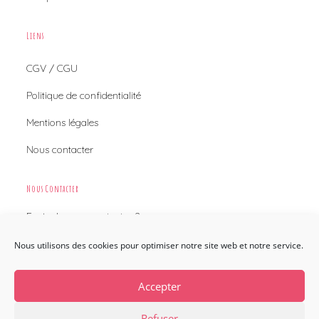
Liens
CGV / CGU
Politique de confidentialité
Mentions légales
Nous contacter
Nous Contacter
Envie de nous contacter ?
Nous utilisons des cookies pour optimiser notre site web et notre service.
Nous contacter
Accepter
Refuser