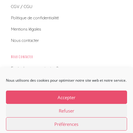
CGV / CGU
Politique de confidentialité
Mentions légales
Nous contacter
Nous Contacter
Envie de nous contacter ?
Nous utilisons des cookies pour optimiser notre site web et notre service.
Nous contacter
Accepter
Refuser
English
Français
Préférences
Copyright [oceanwp_date] - Sweet Flamingo