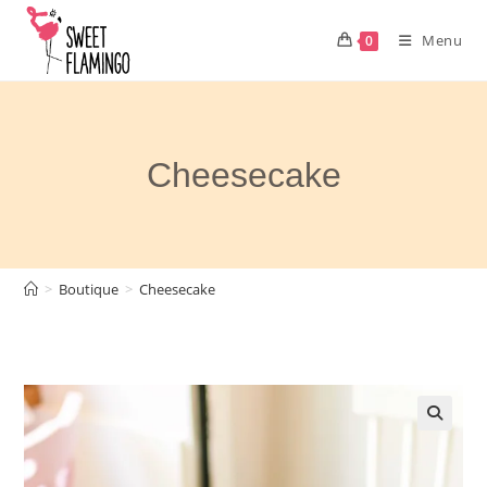
Skip
to
Menu
0
content
Cheesecake
>
Boutique
>
Cheesecake
🔍