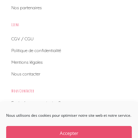
Nos partenaires
Liens
CGV / CGU
Politique de confidentialité
Mentions légales
Nous contacter
Nous Contacter
Envie de nous contacter ?
Nous utilisons des cookies pour optimiser notre site web et notre service.
Nous contacter
Accepter