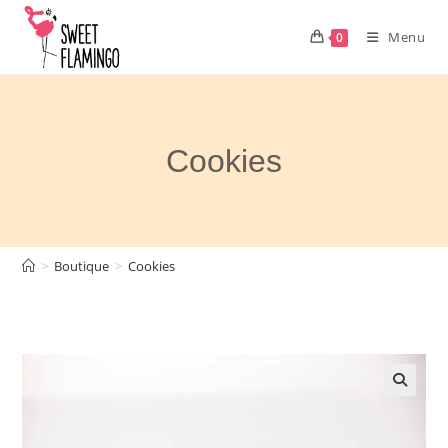
Skip
to
Menu
0
content
Cookies
>
Boutique
>
Cookies
🔍