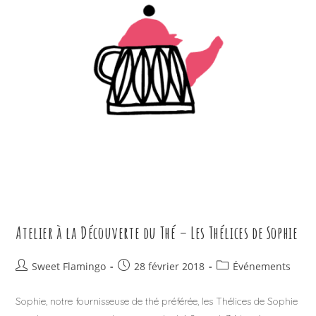
Atelier à la Découverte du Thé – Les Thélices de Sophie
Auteur/autrice
Publication
Post
Sweet Flamingo
28 février 2018
Événements
de
publiée :
category:
la
Sophie, notre fournisseuse de thé préférée, les Thélices de Sophie
publication :