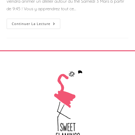
viendra animer un atelier autour du thé Samedi 3 Mars à partir
de 9:45 ! Vous y apprendrez tout ce…
Atelier
Continuer La Lecture
À
La
Découverte
Du
Thé
–
Les
Thélices
De
Sophie