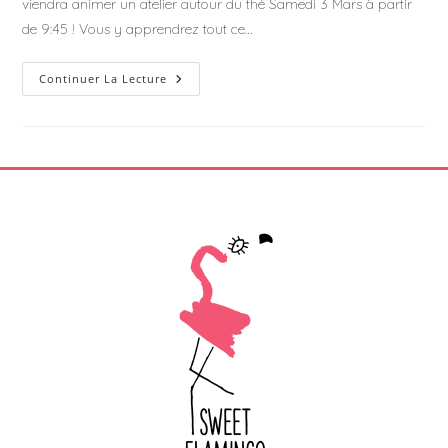
viendra animer un atelier autour du thé Samedi 3 Mars à partir
de 9:45 ! Vous y apprendrez tout ce…
Atelier
Continuer La Lecture
À
La
Découverte
Du
Thé
–
Les
Thélices
De
Sophie