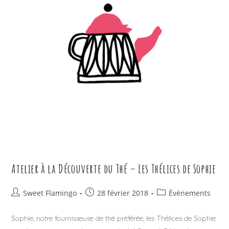
Atelier à la Découverte du Thé – Les Thélices de Sophie
Auteur/autrice
Publication
Post
Sweet Flamingo
28 février 2018
Événements
de
publiée :
category:
la
Sophie, notre fournisseuse de thé préférée, les Thélices de Sophie
publication :